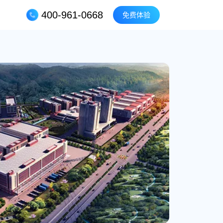
400-961-0668
免费体验