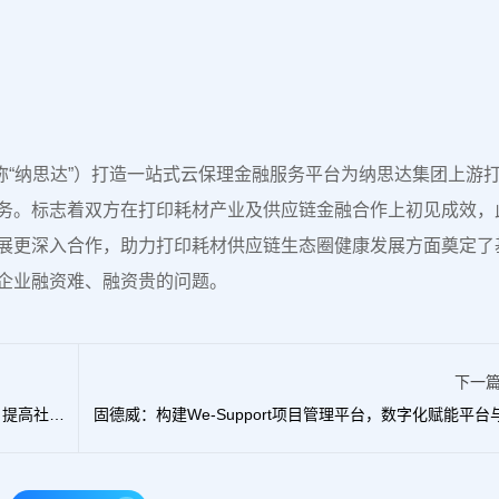
纳思达”）打造一站式云保理金融服务平台为纳思达集团上游
务。标志着双方在打印耗材产业及供应链金融合作上初见成效，
展更深入合作，助力打印耗材供应链生态圈健康发展方面奠定了
企业融资难、融资贵的问题。
下一篇
中国电信：与宏天联合打造AIoT智慧社区综合服务平台 提高社区基础设施的集约化和智能化水平，实现绿色生态社区建设