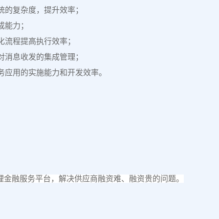
统的复杂度，提升效率；
成能力；
化流程提高执行效率；
对消息收发的集成管理；
务应用的实施能力和开发效率。
金融服务平台，解决供应商融资难、融资贵的问题。