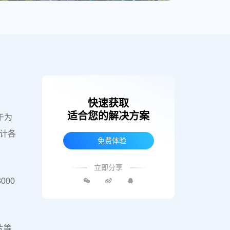
快速获取
适合您的解决方案
于为
设计各
免费体验
立即分享
00
片等