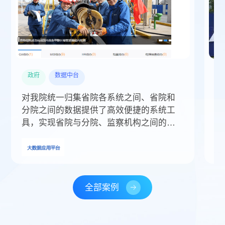
政府
数据中台
对我院统一归集省院各系统之间、省院和
奥
分院之间的数据提供了高效便捷的系统工
经
具，实现省院与分院、监察机构之间的基
现
础数据共享交换，提高我院整体的工作效
率。
全部案例