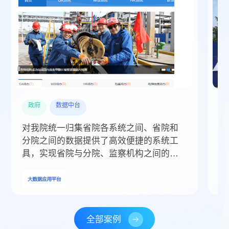
政府
数据中台
对我院统一归集省院各系统之间、省院和
奥
分院之间的数据提供了高效便捷的系统工
经
具，实现省院与分院、监察机构之间的基
现
础数据共享交换，提高我院整体的工作效
率。
全部案例