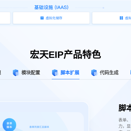
宏天EIP产品特色
模
模块配置
脚本扩展
代码生成
脚
表单、
力，显